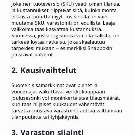
Jokainen tuoteversio (SKU) vaatii oman tilansa,
ja kustannukset riippuvat siitä, kuinka monta
erilaista tuotetta myyt. Jos sinulla on vain
muutama SKU, varastointi on edullista. Laaja
valikoima taas kasvattaa kustannuksia.
Suomessa, jossa logistiikka voi olla kallista, on
tärkeää löytää ratkaisu, joka skaalautuu
tarpeidesi mukaan – esimerkiksi Snapboxin
joustavat palvelut.
2. Kausivaihtelut
Suomen sisämarkkinat ovat pienet ja
vuodenajat vaikuttavat verkkokauppaan:
joulusesonki voi moninkertaistaa tilausmäärät,
kun taas hiljaiset kuukaudet vähentävät
tarvetta. Joustava varastointi auttaa välttämään
tilanpuutetta tai tyhjäkäyntiä.
3. Varaston sijainti