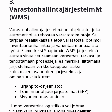
3.
Varastonhallintajärjestelmät
(WMS)
Varastonhallintajärjestelmä on ohjelmisto, joka
automatisoi ja tehostaa varastotoimintoja. Se
tarjoaa reaaliaikaista tietoa varastosta, optimoi
inventaarionhallintaa ja vähentää manuaalista
työtä. Esimerkiksi Snapboxin WMS-järjestelmä
auttaa sinua seuraamaan varastoasi tarkasti ja
tehostamaan prosesseja, esimerkiksi liittämällä
järjestelmään verkkokauppasi lisäksi
kolmansien osapuolten järjestelmiä ja
ominaisuuksia kuten:
Kirjanpito-ohjelmistot
Toiminnanohjausjärjestelmät (ERP)
Myynninennustaminen
Huono varastointilogistiikka voi johtaa
viivästyksiin, hukkaan ja jopa oikeudellisiin