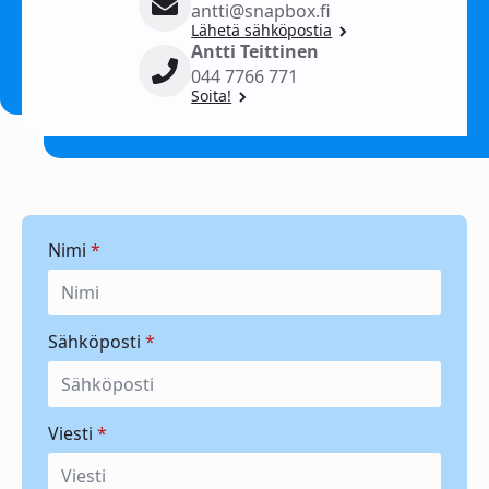
antti@snapbox.fi
Lähetä sähköpostia
Antti Teittinen
044 7766 771
Soita!
Nimi
*
Sähköposti
*
Viesti
*