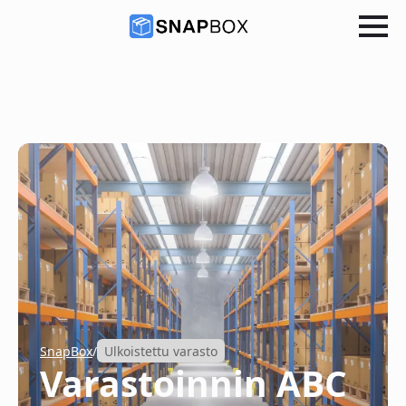
SnapBox
/
Ulkoistettu varasto
Varastoinnin ABC