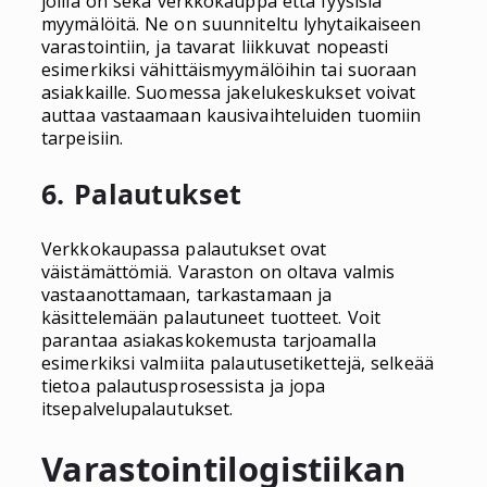
joilla on sekä verkkokauppa että fyysisiä
myymälöitä. Ne on suunniteltu lyhytaikaiseen
varastointiin, ja tavarat liikkuvat nopeasti
esimerkiksi vähittäismyymälöihin tai suoraan
asiakkaille. Suomessa jakelukeskukset voivat
auttaa vastaamaan kausivaihteluiden tuomiin
tarpeisiin.
6. Palautukset
Verkkokaupassa palautukset ovat
väistämättömiä. Varaston on oltava valmis
vastaanottamaan, tarkastamaan ja
käsittelemään palautuneet tuotteet. Voit
parantaa asiakaskokemusta tarjoamalla
esimerkiksi valmiita palautusetikettejä, selkeää
tietoa palautusprosessista ja jopa
itsepalvelupalautukset.
Varastointilogistiikan