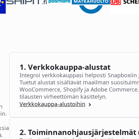
1. Verkkokauppa-alustat
Integroi verkkokauppasi helposti Snapboxiin ja
Tuetut alustat sisältävät maailman suosituim
WooCommerce, Shopify ja Adobe Commerce. Nä
tilausten virheettömän käsittelyn.
Verkkokauppa-alustoihin
n
in.
ksia
2. Toiminnanohjausjärjestelmät 
ä.