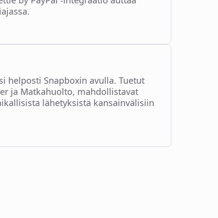
ettle by PayPal -integraatio auttaa
iajassa.
si helposti Snapboxin avulla. Tuetut
er ja Matkahuolto, mahdollistavat
kallisista lähetyksistä kansainvälisiin