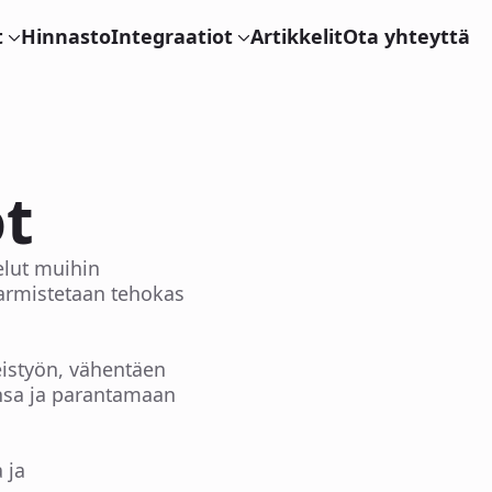
t
Hinnasto
Integraatiot
Artikkelit
Ota yhteyttä
ot
elut muihin
varmistetaan tehokas
teistyön, vähentäen
ansa ja parantamaan
 ja