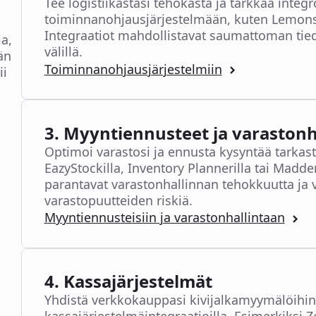
Tee logistiikastasi tehokasta ja tarkkaa inte
toiminnanohjausjärjestelmään, kuten Lemonsof
Integraatiot mahdollistavat saumattoman tie
ja,
välillä.
än
Toiminnanohjausjärjestelmiin
ii
3. Myyntiennusteet ja varastonh
Optimoi varastosi ja ennusta kysyntää tarkast
EazyStockilla, Inventory Plannerilla tai Madde
parantavat varastonhallinnan tehokkuutta ja v
varastopuutteiden riskiä.
Myyntiennusteisiin ja varastonhallintaan
4. Kassajärjestelmät
Yhdistä verkkokauppasi kivijalkamyymälöihi