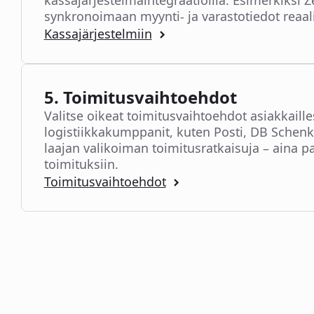
kassajärjestelmäintegraatioilla. Esimerkiksi Z
synkronoimaan myynti- ja varastotiedot reaal
Kassajärjestelmiin
5. Toimitusvaihtoehdot
Valitse oikeat toimitusvaihtoehdot asiakkaille
logistiikkakumppanit, kuten Posti, DB Schenk
laajan valikoiman toimitusratkaisuja – aina pai
toimituksiin.
Toimitusvaihtoehdot