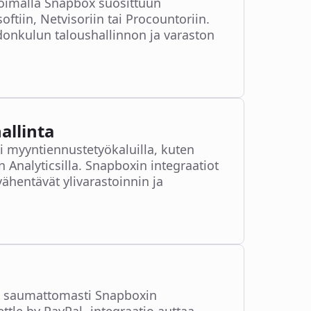
groimalla Snapbox suosittuun
tiin, Netvisoriin tai Procountoriin.
donkulun taloushallinnon ja varaston
allinta
i myyntiennustetyökaluilla, kuten
n Analyticsilla. Snapboxin integraatiot
ähentävät ylivarastoinnin ja
n saumattomasti Snapboxin