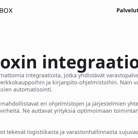
Palvelu
oxin integraati
attomia integraatioita, jotka yhdistävät varastopalv
 verkkokauppoihin ja kirjanpito-ohjelmistoihin. Näin 
ssien automatisointi.
i mahdollistavat eri ohjelmistojen ja järjestelmien yh
 virheitä. Ne auttavat yrityksiä optimoimaan toimint
t tekevät logistiikasta ja varastonhallinnasta sujuvaa