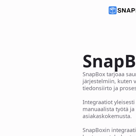
SnapB
SnapBox tarjoaa saum
järjestelmiin, kuten
tiedonsiirto ja prose
Integraatiot yleisest
manuaalista työtä ja
asiakaskokemusta.
SnapBoxin integraatio