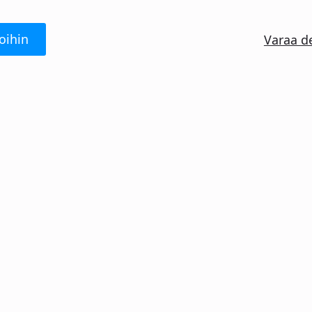
oihin
Varaa d